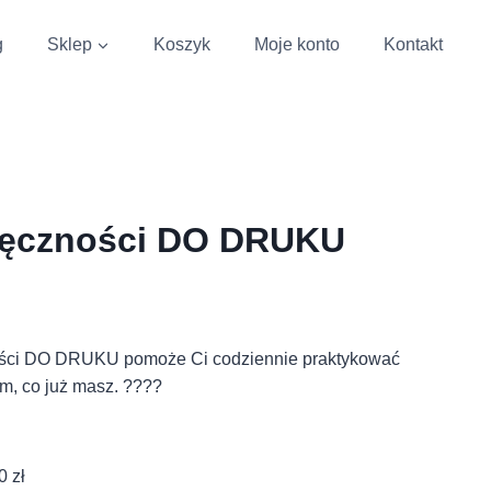
g
Sklep
Koszyk
Moje konto
Kontakt
ięczności DO DRUKU
ości DO DRUKU pomoże Ci codziennie praktykować
ym, co już masz. ????
0 zł