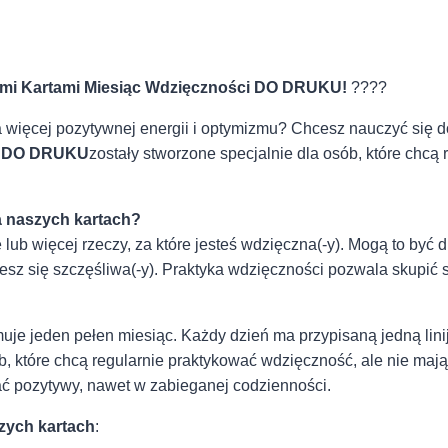
zymi Kartami Miesiąc Wdzięczności DO DRUKU!
????
 więcej pozytywnej energii i optymizmu? Chcesz nauczyć się do
ci DO DRUKU
zostały stworzone specjalnie dla osób, które chcą
a naszych kartach?
lub więcej rzeczy, za które jesteś wdzięczna(-y). Mogą to być 
jesz się szczęśliwa(-y). Praktyka wdzięczności pozwala skupić 
je jeden pełen miesiąc. Każdy dzień ma przypisaną jedną linijk
b, które chcą regularnie praktykować wdzięczność, ale nie mają
 pozytywy, nawet w zabieganej codzienności.
zych kartach
: