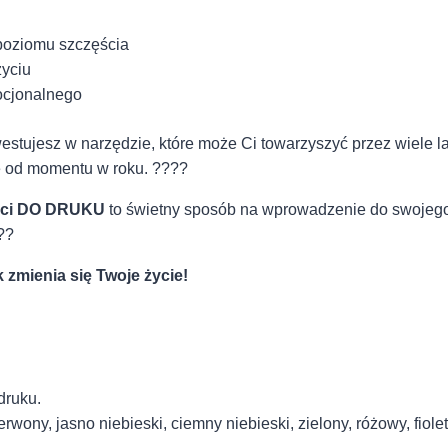
poziomu szczęścia
yciu
ocjonalnego
westujesz w narzędzie, które może Ci towarzyszyć przez wiele 
ie od momentu w roku. ????
ości DO DRUKU
to świetny sposób na wprowadzenie do swojego ż
??
 zmienia się Twoje życie!
druku.
wony, jasno niebieski, ciemny niebieski, zielony, różowy, fiol