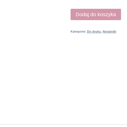
ilość
Dodaj do koszyka
Miesiąc
wdzięczności
Kategorie:
Do druku
,
Notatniki
DO
DRUKU