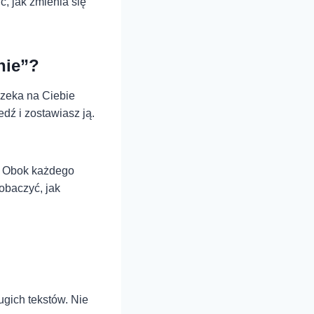
ć, jak zmienia się
nie”?
czeka na Ciebie
dź i zostawiasz ją.
. Obok każdego
obaczyć, jak
ugich tekstów. Nie