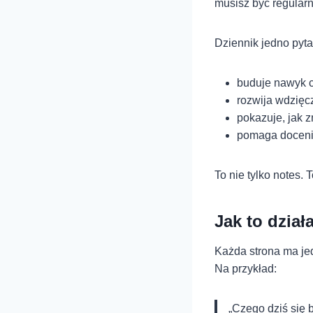
musisz być regularn
Dziennik jedno pyta
buduje nawyk 
rozwija wdzięcz
pokazuje, jak z
pomaga docenić
To nie tylko notes. 
Jak to dział
Każda strona ma jed
Na przykład:
„Czego dziś się 