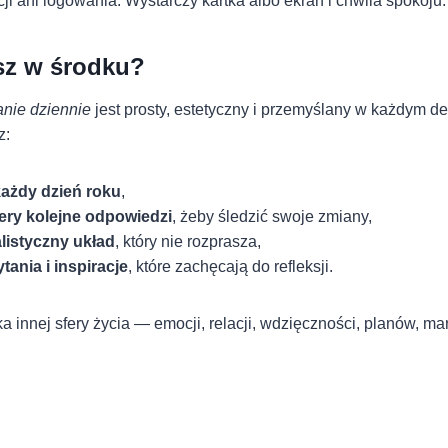
cji ani logowania. Wystarczy kartka albo ekran i chwila spokoju.
sz w środku?
anie dziennie
jest prosty, estetyczny i przemyślany w każdym de
z:
każdy dzień roku
,
tery kolejne odpowiedzi
, żeby śledzić swoje zmiany,
listyczny układ
, który nie rozprasza,
ania i inspiracje
, które zachęcają do refleksji.
a innej sfery życia — emocji, relacji, wdzięczności, planów, ma