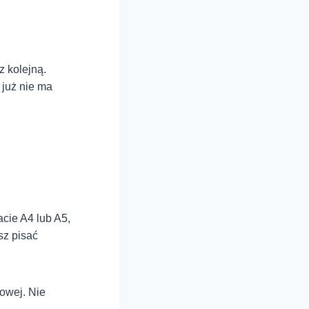
z kolejną.
 już nie ma
cie A4 lub A5,
isz pisać
rowej. Nie