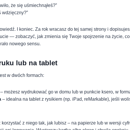
awiło, że się uśmiechnąłeś?”
iś wdzięczny?”
owiedź. I koniec. Za rok wracasz do tej samej strony i dopisujes
cie — zobaczyć, jak zmienia się Twoje spojrzenie na życie, co
brało nowego sensu.
uku lub na tablet
jest w dwóch formach:
– możesz wydrukować go w domu lub w punkcie ksero, w forma
a
– idealna na tablet z rysikiem (np. iPad, reMarkable), jeśli wol
orzystać z niego tak, jak lubisz – na papierze lub w wersji cyf