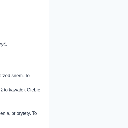
zyć.
przed snem. To
dź to kawałek Ciebie
nia, priorytety. To