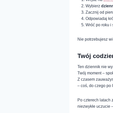
Wybierz
dzienn
Zacznij od pie
Odpowiadaj kró
Wróć po roku i 
Nie potrzebujesz wi
Twój codzien
Ten dziennik nie w
Twój moment – spok
Z czasem zauważysz,
– coś, do czego po 
Po czterech latach z
niezwykłe uczucie 