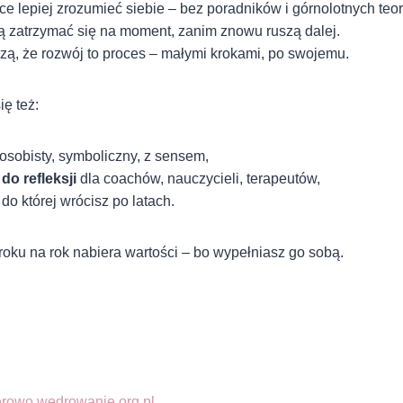
ce lepiej zrozumieć siebie – bez poradników i górnolotnych teori
bią zatrzymać się na moment, zanim znowu ruszą dalej.
rzą, że rozwój to proces – małymi krokami, po swojemu.
ię też:
osobisty, symboliczny, z sensem,
do refleksji
dla coachów, nauczycieli, terapeutów,
, do której wrócisz po latach.
z roku na rok nabiera wartości – bo wypełniasz go sobą.
erowo.wedrowanie.org.pl
.