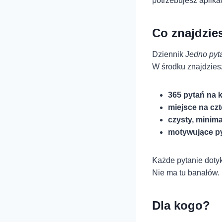
potrzebujesz aplika
Co znajdzie
Dziennik
Jedno pyt
W środku znajdzies
365 pytań na 
miejsce na cz
czysty, minima
motywujące pyt
Każde pytanie dotyk
Nie ma tu banałów.
Dla kogo?