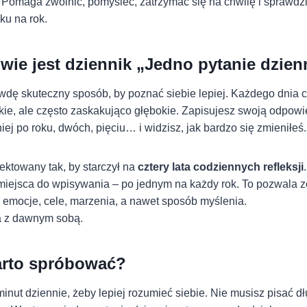
a. Pomaga zwolnić, pomyśleć, zatrzymać się na chwilę i sprawdzi
ku na rok.
wie jest dziennik „Jedno pytanie dzien
awdę skuteczny sposób, by poznać siebie lepiej. Każdego dnia 
tkie, ale często zaskakująco głębokie. Zapisujesz swoją odpowie
ej po roku, dwóch, pięciu… i widzisz, jak bardzo się zmieniłeś.
jektowany tak, by starczył na
cztery lata codziennych refleksji
miejsca do wpisywania – po jednym na każdy rok. To pozwala z
 emocje, cele, marzenia, a nawet sposób myślenia.
a z dawnym sobą.
arto spróbować?
minut dziennie, żeby lepiej rozumieć siebie. Nie musisz pisać dł