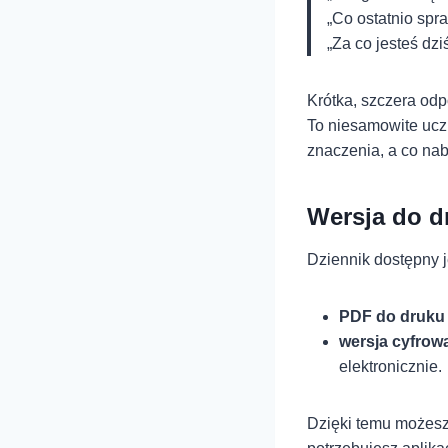
„Co ostatnio spr
„Za co jesteś dz
Krótka, szczera odp
To niesamowite uczu
znaczenia, a co na
Wersja do dr
Dziennik dostępny 
PDF do druku
wersja cyfrow
elektronicznie.
Dzięki temu możesz k