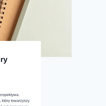
óry
erspektywa.
ł, który towarzyszy