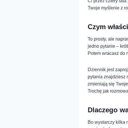
Ci przez cztery lat
Twoje myślenie z ro
Czym właści
To prosty, ale napr
jedno pytanie – kró
Potem wracasz do ni
Dziennik jest zapro
pytania znajdziesz 
zmieniają się Twoje
Trochę jak rozmow
Dlaczego w
Bo wystarczy kilka 